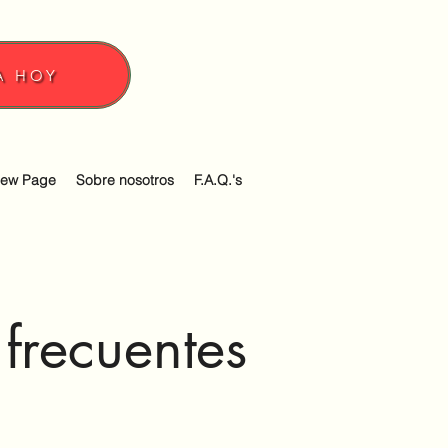
c
A HOY
ew Page
Sobre nosotros
F.A.Q.'s
 frecuentes