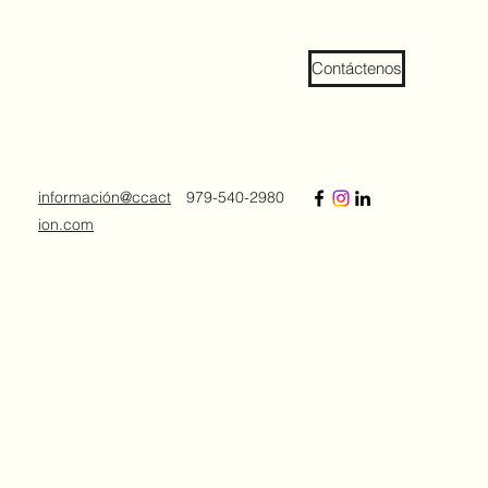
Contáctenos
información@ccact
979-540-2980
ion.com