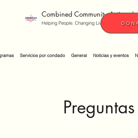
Combined Community Action, In
Helping People. Changing Lives.
DON
gramas
Servicios por condado
General
Noticias y eventos
N
Preguntas